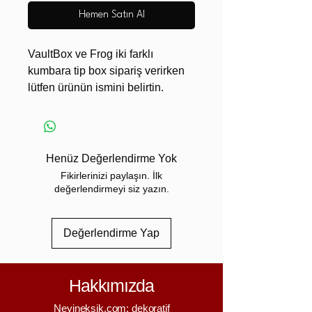
Hemen Satın Al
VaultBox ve Frog iki farklı
kumbara tip box sipariş verirken
lütfen ürünün ismini belirtin.
ÜRÜN BOYUTLARI
VaultBox - 14x14 cm
Frog - 11x11 cm
VaultBox, klasik kumbaralara
Henüz Değerlendirme Yok
modern ve dikkat çekici bir
Fikirlerinizi paylaşın. İlk
alternatif sunan özel tasarım bir
değerlendirmeyi siz yazın.
kasa kumbara ve Tip Box
modelidir. Gerçek kasa
Değerlendirme Yap
görünümünden ilham alınarak
tasarlanan ürün, mekanik dişli
kapı detayı ve geniş iç hacmiyle
Hakkımızda
hem dekoratif hem de işlevsel
kullanım sunar.
Neyineksik.com; dekoratif