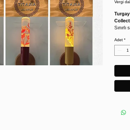
Vergi dah
Turgay 
Collect
Sınırlı 
numaral
Adet
*
Seri ta
edilmez
Duvar i
Bağlant
Titania
kaynağı
O,
duva
kurduğu
Duvar y
düştüğü
çıkar;
bu riti
yeniden