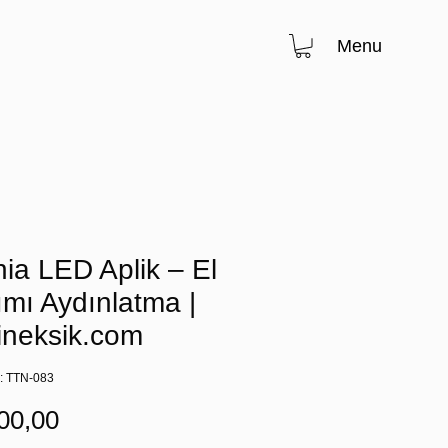
Menu
nia LED Aplik – El
mı Aydınlatma |
ineksik.com
: TTN-083
Fiyat
00,00