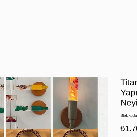
Tita
Yapı
Ney
Stok kodu
₺1.7