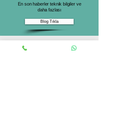
En son haberler teknik bilgiler ve
daha fazlası
Blog Tıkla
Neyineksik.com
© 2026 Neyineksik.com – Tüm
hakları saklıdır.
Dekoratif aydınlatma, bahçe
ürünleri ve hediyelik eşya online
alışveriş sitesi.
Vizyonumuz
İletişim
Neyineksik.com olarak dekoratif
aydınlatma, bahçe ürünleri ve
hediyelik eşya gibi
Ürün seçimi, teknik destek,