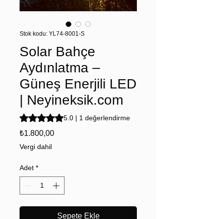
Stok kodu: YL74-8001-S
Solar Bahçe
Aydınlatma –
Güneş Enerjili LED
| Neyineksik.com
1 değerlendirmeye göre beş yıldız üzerinden hesaplanan
5.0 | 1 değerlendirme
Fiyat
₺1.800,00
Vergi dahil
Adet
*
Sepete Ekle