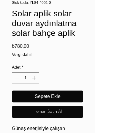
Stok kodu: YL84-4001-S
Solar aplik solar
duvar aydınlatma
solar bahçe aplik
Fiyat
₺780,00
Vergi dahil
Adet
*
Sepete Ekle
Hemen Satın Al
Güneş enerjisiyle çalışan