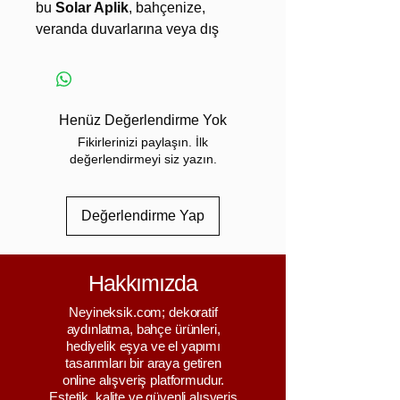
bu
Solar Aplik
, bahçenize,
veranda duvarlarına veya dış
mekânlarınıza elektrik
bağlantısına gerek duymadan
şık,
ekonomik ve fonksiyonel
ışık
sağlar. Modern LED
Henüz Değerlendirme Yok
teknolojisi sayesinde gündüz
Fikirlerinizi paylaşın. İlk
güneşle şarj olur, akşam
değerlendirmeyi siz yazın.
karanlığında otomatik olarak
devreye girer. Estetik tasarımı ve
Değerlendirme Yap
dayanıklı yapısıyla dış mekân
dekorasyonunun
vazgeçilmezlerinden biri haline
Hakkımızda
gelir.
🌞 Güneş Enerjisi ile Çalışan
Neyineksik.com; dekoratif
LED Aydınlatma
aydınlatma, bahçe ürünleri,
hediyelik eşya ve el yapımı
Solar Aplik’in avantajları:
tasarımları bir araya getiren
🔋
Güneş enerjisi ile
online alışveriş platformudur.
sorunsuz çalışma
— elektrik
Estetik, kalite ve güvenli alışveriş