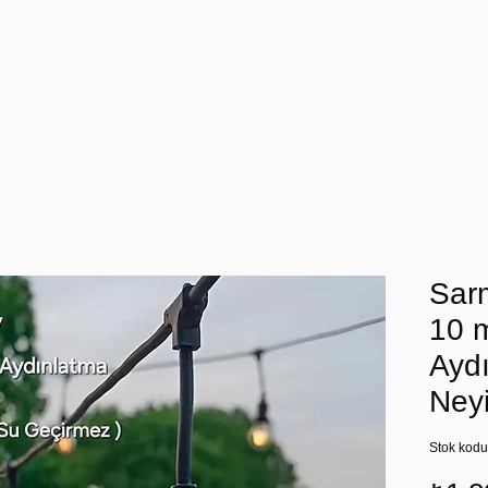
Sar
10 
Ayd
Ney
Stok kod