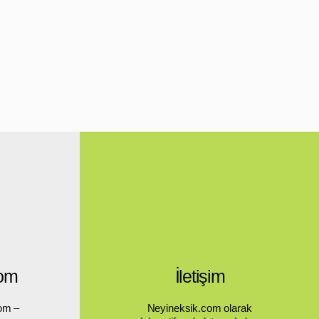
0 mt uzun LED kablo + duy
antı desteği
erji verimli LED ışıklar
ahçe, veranda veya teras
rasyonuna uyum
ak, soft ışık ile göz dostu
nlatma
koratif ışık
hem
pratik
sağlar.
ene Romantik Bir Atmosfer Kat
le:
ahçe çitleri
— romantik ışık
eranda & teras çevresi
—
tkâr atmosfer
zel gün & etkinlik dekoru
—
eyici ışık
com
İletişim
ğaç dalları veya pergola
—
 ışık gösterisi
om –
Neyineksik.com olarak