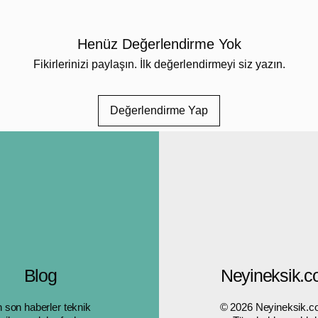
🌟
1
bağl
Henüz Değerlendirme Yok
🔆 En
🏡 B
Fikirlerinizi paylaşın. İlk değerlendirmeyi siz yazın.
deko
✨ Sıc
Değerlendirme Yap
aydı
Hem
de
çözüm
🌌 Bahç
Bu set i
🌿
B
🪩
V
dave
🎉
Ö
etkil
Blog
Neyineksik.
🌳
A
sıcak
 son haberler teknik
© 2026 Neyineksik.c