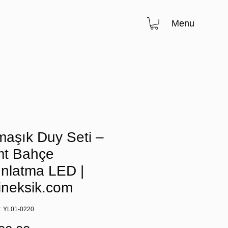
Menu
maşık Duy Seti –
mt Bahçe
ınlatma LED |
ineksik.com
u: YL01-0220
Fiyat