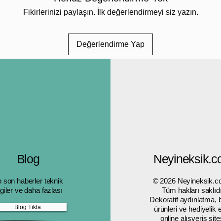
Fikirlerinizi paylaşın. İlk değerlendirmeyi siz yazın.
Değerlendirme Yap
Blog
Neyineksik.
 son haberler teknik
© 2026 Neyineksik.c
lgiler ve daha fazlası
Tüm hakları saklıdı
Dekoratif aydınlatma,
Blog Tıkla
ürünleri ve hediyelik
online alışveriş site