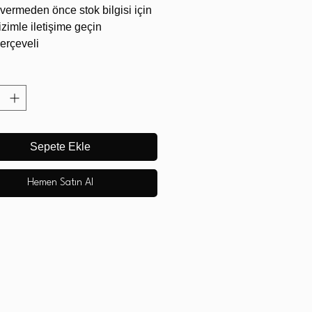
 vermeden önce stok bilgisi için
izimle iletişime geçin
erçeveli
2V
5 mm
 mm
rçeveli tekne aydınlatma
Sepete Ekle
Hemen Satın Al