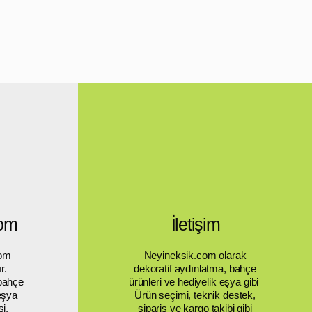
com
İletişim
om –
Neyineksik.com olarak
r.
dekoratif aydınlatma, bahçe
 bahçe
ürünleri ve hediyelik eşya gibi
 eşya
Ürün seçimi, teknik destek,
si.
sipariş ve kargo takibi gibi