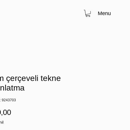
Menu
 çerçeveli tekne
ınlatma
u: 9243703
Fiyat
,00
il