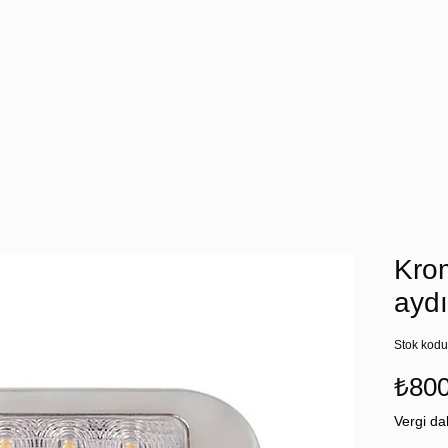
Krom
ayd
Stok kod
₺800
Vergi dah