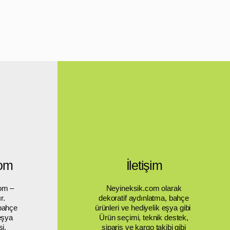
zik ip ve tüy detaylarıyla görsel
e sağlar
inimal, bohem veya modern
larla uyumludur
ça benzersizdir ve
a
sakin bir estetik
getirir.
ratif & Ruhani Etki
anının geleneksel anlamı,
 rüyaları süzüp pozitif enerjiyi
 fikrine dayanır. Bu sebeple:
umuşak görsel motif
uhani ve huzur veren atmosfer
alon, yatak odası veya
com
İletişim
enme alanı için ideal
nlamlı ve şık hediye seçeneği
om –
Neyineksik.com olarak
ri zenginleştirirken
r.
dekoratif aydınlatma, bahçe
 bahçe
ürünleri ve hediyelik eşya gibi
derinlik ve sakinlik
katar.
 eşya
Ürün seçimi, teknik destek,
anım Alanları – Ortamınıza
si.
sipariş ve kargo takibi gibi