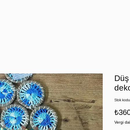
Düş 
dek
Stok kodu
₺360
Vergi dah