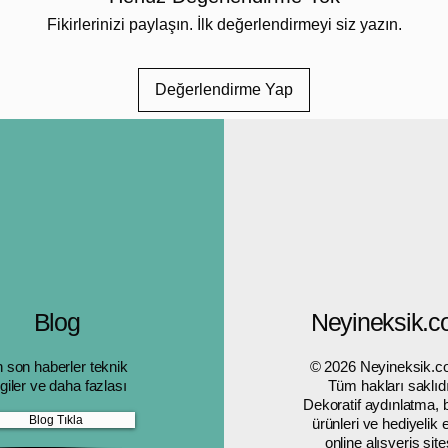
⚪ Na
Fikirlerinizi paylaşın. İlk değerlendirmeyi siz yazın.
deng
🏡 M
Değerlendirme Yap
tarz
Her par
mekân
🌟 Deko
Düş kap
olumsuz
toplama
🧠 Y
🌙 R
🛋 S
Blog
Neyineksik.
dinl
🎁 A
 son haberler teknik
© 2026 Neyineksik.c
Atmosfe
lgiler ve daha fazlası
Tüm hakları saklıdı
Dekoratif aydınlatma,
ortama
Blog Tıkla
ürünleri ve hediyelik
🏡 Kull
online alışveriş site