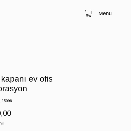
Menu
kapanı ev ofis
orasyon
: 15098
Fiyat
,00
il