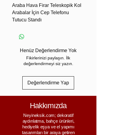
Araba Hava Firar Teleskopik Kol
Arabalar İçin Cep Telefonu
Tutucu Standı
4,5-6,5 İnç Akıllı Telefonlar
Tek elle kullanım, telefonu
otomatik olarak ayarlamak için
düğmeye basın
Henüz Değerlendirme Yok
teleskopik kollar ve döner düğme
Fikirlerinizi paylaşın. İlk
esneklik sağlar
değerlendirmeyi siz yazın.
Çift montaj yöntemi:
havalandırma klipsi/silikon taban,
Değerlendirme Yap
sürüş sırasında daha fazla konfor
sağlar
sağlam yapı, iki kol ve taban
Hakkımızda
arasında kaymaz silikon
- Öğe Türü: Telefon Tutucu
Neyineksik.com; dekoratif
- Malzeme: ABS + Silikon
aydınlatma, bahçe ürünleri,
hediyelik eşya ve el yapımı
- Uygulanabilirlik: 4,5 ila 6,5 ​​inç
tasarımları bir araya getiren