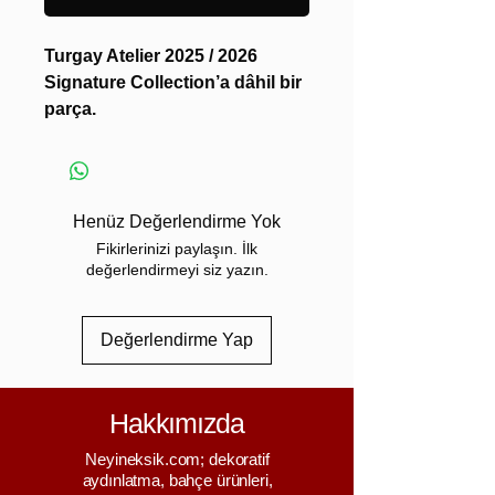
Turgay Atelier 2025 / 2026
Signature Collection’a dâhil bir
parça.
Sınırlı sayıda üretilmiş,
numaralandırılmış ve
imzalanmıştır.
Seri tamamlandığında kapanır —
Henüz Değerlendirme Yok
tekrar edilmez.
Fikirlerinizi paylaşın. İlk
Işığın Dili: Ahşapla Yazılan Anlatı
değerlendirmeyi siz yazın.
Bu ahşap masa lambası, sadece
ışık veren bir obje değildir;
Değerlendirme Yap
bulunduğu ortamın
diliyle
konuşan bir mimari unsurdur.
Işık bir yüzeyden yayıldığında,
Hakkımızda
gölge ile doku arasında yeni bir
ilişki kurar.
Neyineksik.com; dekoratif
Ahşap formu, sıcaklığı ve
aydınlatma, bahçe ürünleri,