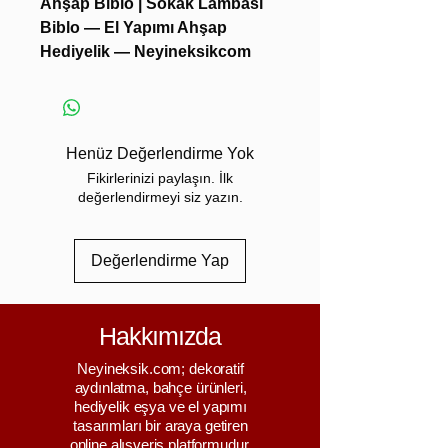
Ahşap Biblo | Sokak Lambası
Biblo — El Yapımı Ahşap
Hediyelik — Neyineksikcom
Bu
el yapımı ahşap sokak
lambası biblo
, nostaljik atmosferi
modern dekorla
buluşturan
sanatsal ve dekoratif
Henüz Değerlendirme Yok
bir objedir
. Sıcak ahşap dokusu,
Fikirlerinizi paylaşın. İlk
zarif detayları ve estetik
değerlendirmeyi siz yazın.
tasarımıyla evinizin her köşesinde
hem
göz alıcı bir vurgu
hem
Değerlendirme Yap
de
anlamlı bir hediye
seçeneği
olarak öne çıkar. Doğal
malzemenin benzersiz dokusu ile
Hakkımızda
dekorasyonunuzda sıcaklık ve
karakter yaratır.
Neyineksik.com; dekoratif
🌟 El Yapımı & Doğal Ahşap
aydınlatma, bahçe ürünleri,
hediyelik eşya ve el yapımı
Estetiği
tasarımları bir araya getiren
Bu ahşap biblo:
online alışveriş platformudur.